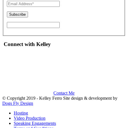
Connect with Kelley
Contact Me
© Copyright 2019 - Kelley Ferro
Site design & development by
Dogs Fly Design
Hosting
Video Production
Speaking Engagements