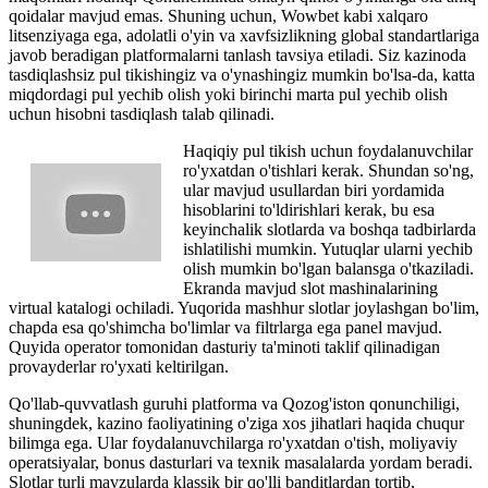
qoidalar mavjud emas. Shuning uchun, Wowbet kabi xalqaro
litsenziyaga ega, adolatli o'yin va xavfsizlikning global standartlariga
javob beradigan platformalarni tanlash tavsiya etiladi. Siz kazinoda
tasdiqlashsiz pul tikishingiz va o'ynashingiz mumkin bo'lsa-da, katta
miqdordagi pul yechib olish yoki birinchi marta pul yechib olish
uchun hisobni tasdiqlash talab qilinadi.
Haqiqiy pul tikish uchun foydalanuvchilar
ro'yxatdan o'tishlari kerak. Shundan so'ng,
ular mavjud usullardan biri yordamida
hisoblarini to'ldirishlari kerak, bu esa
keyinchalik slotlarda va boshqa tadbirlarda
ishlatilishi mumkin. Yutuqlar ularni yechib
olish mumkin bo'lgan balansga o'tkaziladi.
Ekranda mavjud slot mashinalarining
virtual katalogi ochiladi. Yuqorida mashhur slotlar joylashgan bo'lim,
chapda esa qo'shimcha bo'limlar va filtrlarga ega panel mavjud.
Quyida operator tomonidan dasturiy ta'minoti taklif qilinadigan
provayderlar ro'yxati keltirilgan.
Qo'llab-quvvatlash guruhi platforma va Qozog'iston qonunchiligi,
shuningdek, kazino faoliyatining o'ziga xos jihatlari haqida chuqur
bilimga ega. Ular foydalanuvchilarga ro'yxatdan o'tish, moliyaviy
operatsiyalar, bonus dasturlari va texnik masalalarda yordam beradi.
Slotlar turli mavzularda klassik bir qo'lli banditlardan tortib,